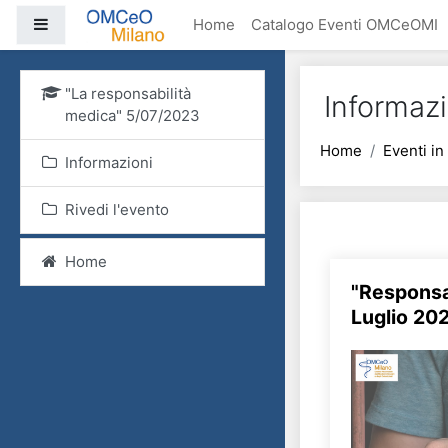
Vai al contenuto princi
Pannello laterale
Home
Catalogo Eventi OMCeOMI
"La responsabilità
Informazi
medica" 5/07/2023
Home
Eventi i
Informazioni
Rivedi l'evento
Home
"Responsab
Luglio 202