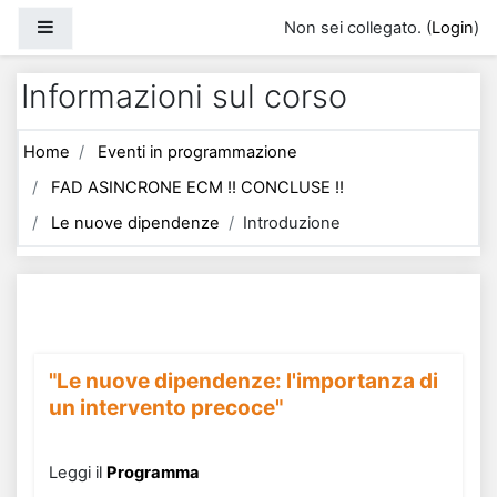
Vai al contenuto principale
Pannello laterale
Non sei collegato. (
Login
)
Informazioni sul corso
Home
Eventi in programmazione
FAD ASINCRONE ECM !! CONCLUSE !!
Le nuove dipendenze
Introduzione
"Le nuove dipendenze: l'importanza di
un intervento precoce"
Leggi il
Programma