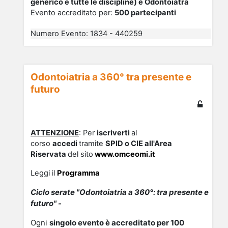
generico e tutte le discipline) e Odontoiatra
Evento accreditato per:
500 partecipanti
Numero Evento
:
1834 - 440259
Odontoiatria a 360° tra presente e
futuro
ATTENZIONE
: Per
iscriverti
al
corso
accedi
tramite
SPID o CIE all'Area
Riservata
del sito
www.omceomi.it
Leggi il
Programma
Ciclo serate "Odontoiatria a 360°: tra presente e
futuro" -
Ogni
singolo evento
è accreditato per
100