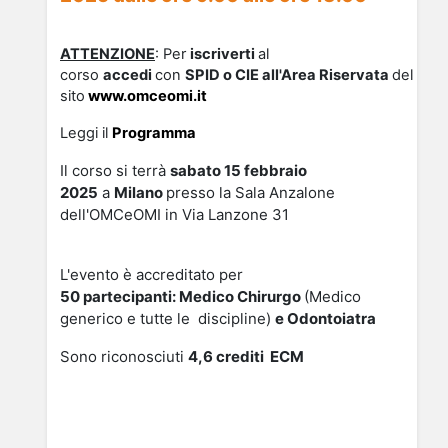
ATTENZIONE
: Per
iscriverti
al
corso
accedi
con
SPID o CIE all'Area Riservata
del
sito
www.omceomi.it
Leggi il
Programma
Il corso si terrà
sabato 15 febbraio
2025
a
Milano
presso la Sala Anzalone
dell'OMCeOMI in Via Lanzone 31
L'evento è accreditato per
5
0
partecipanti:
Medico Chirurgo
(Medico
generico e tutte le discipline)
e Odontoiatra
Sono riconosciuti
4,6
cre
diti ECM