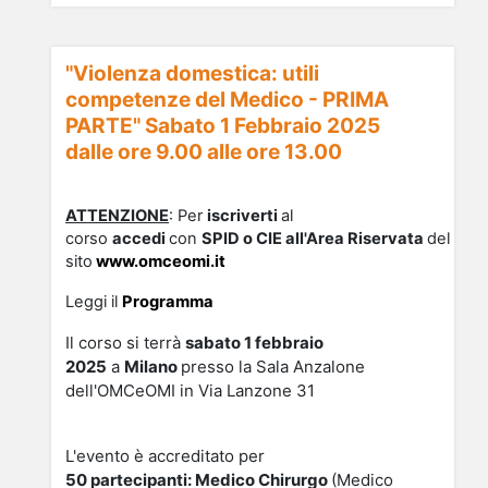
"Violenza domestica: utili
competenze del Medico - PRIMA
PARTE" Sabato 1 Febbraio 2025
dalle ore 9.00 alle ore 13.00
ATTENZIONE
: Per
iscriverti
al
corso
accedi
con
SPID o CIE all'Area Riservata
del
sito
www.omceomi.it
Leggi il
Programma
Il corso si terrà
sabato 1 febbraio
2025
a
Milano
presso la Sala Anzalone
dell'OMCeOMI in Via Lanzone 31
L'evento è accreditato per
5
0
partecipanti:
Medico Chirurgo
(Medico