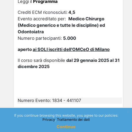
Leggi il
Programma
Crediti ECM riconosciuti:
4,5
Evento accreditato per:
Medico Chirurgo
(Medico generico e tutte le discipline) ed
Odontoiatra
Numero partecipanti:
5
.000
aperto
ai
SOLI
isc
ritti dell'OMCeO di Milano
Il corso sarà disponibile
dal 29 gennaio 2025 al 31
dicembre 2025
Numero Evento
:
1834 - 441107
x
If you continue browsing this website, you agree to our policies:
Privacy
Trattamento dei dati
"Epidemiologia, clinica e gestione
Continue